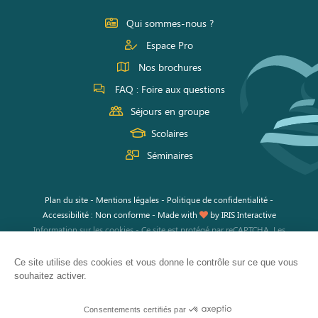
Facebook
Instagram
Youtube
Qui sommes-nous ?
Espace Pro
Nos brochures
FAQ : Foire aux questions
Séjours en groupe
Scolaires
Séminaires
Plan du site
-
Mentions légales
-
Politique de confidentialité
-
Accessibilité : Non conforme
-
Made with
by
IRIS Interactive
Information sur les cookies
-
Ce site est protégé par reCAPTCHA. Les
règles de confidentialité
et les
conditions d'utilisation
de Google
s'appliquent.
Ce site utilise des cookies et vous donne le contrôle sur ce que vous
souhaitez activer.
Consentements certifiés par