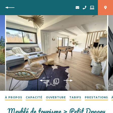
Retour
5
À PROPOS
CAPACITÉ
OUVERTURE
TARIFS
PRESTATIONS
Meublé de tourisme > Petit Dragey