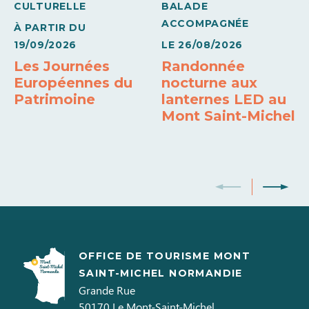
CULTURELLE
BALADE
Draps et linges compris
Lave vaisselle
Sèche linge privatif
ACCOMPAGNÉE
À PARTIR DU
19/09/2026
LE
26/08/2026
Réfrigérateur - congélateur
Télévision
Wifi
Les Journées
Randonnée
Européennes du
nocturne aux
Patrimoine
lanternes LED au
Mont Saint-Michel
OFFICE DE TOURISME MONT
SAINT-MICHEL NORMANDIE
Grande Rue
50170
Le Mont-Saint-Michel