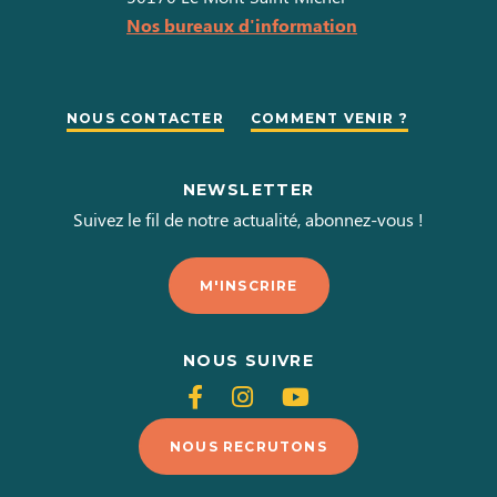
Nos bureaux d'information
NOUS CONTACTER
COMMENT VENIR ?
NEWSLETTER
Suivez le fil de notre actualité, abonnez-vous !
M'INSCRIRE
NOUS SUIVRE
Suivez-
Suivez-
Suivez-
nous
nous
nous
NOUS RECRUTONS
sur
sur
sur