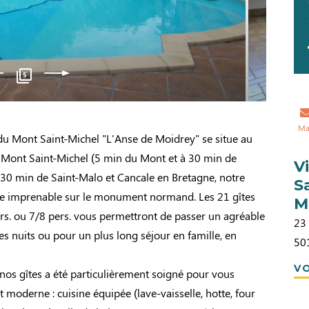
5
Ma
 du Mont Saint-Michel "L'Anse de Moidrey" se situe au
u Mont Saint-Michel (5 min du Mont et à 30 min de
V
é à 30 min de Saint-Malo et Cancale en Bretagne, notre
S
vue imprenable sur le monument normand. Les 21 gîtes
M
ers. ou 7/8 pers. vous permettront de passer un agréable
23 
s nuits ou pour un plus long séjour en famille, en
50
VO
os gîtes a été particulièrement soigné pour vous
 moderne : cuisine équipée (lave-vaisselle, hotte, four