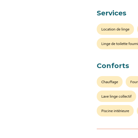
Services
Location de linge
Linge de toilette fourn
Conforts
Chauffage
Four
Lave linge collectif
Piscine intérieure