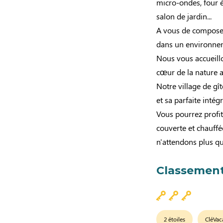
micro-ondes, four él
salon de jardin...
A vous de composer
dans un environnem
Nous vous accueill
cœur de la nature 
Notre village de gî
et sa parfaite inté
Vous pourrez profit
couverte et chauffée
n'attendons plus q
Classement
2 étoiles
CléVac