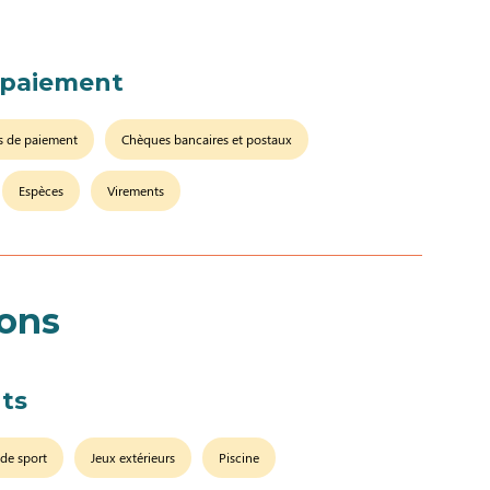
 paiement
s de paiement
Chèques bancaires et postaux
Espèces
Virements
ions
ts
 de sport
Jeux extérieurs
Piscine