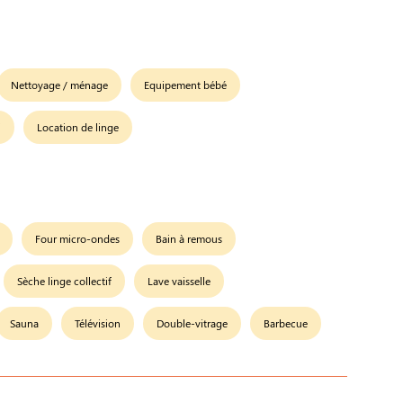
Nettoyage / ménage
Equipement bébé
i
Location de linge
Four micro-ondes
Bain à remous
Sèche linge collectif
Lave vaisselle
Sauna
Télévision
Double-vitrage
Barbecue