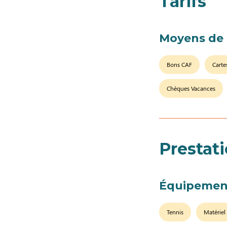
Tarifs
Moyens de
Bons CAF
Carte
Chèques Vacances
Prestat
Équipemen
Tennis
Matériel