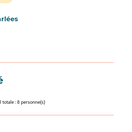
rlées
é
l totale : 8 personne(s)