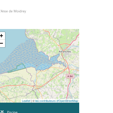
 L'Anse de Moidrey
+
−
Leaflet
| ©
les contributeurs d'OpenStreetMap
Piscine