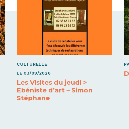
CULTURELLE
P
D
LE
03/09/2026
Les Visites du jeudi >
Ebéniste d’art – Simon
Stéphane