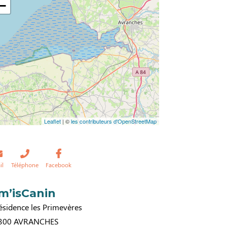
−
Leaflet
| ©
les contributeurs d'OpenStreetMap
il
Téléphone
Facebook
m’isCanin
ésidence les Primevères
300
AVRANCHES