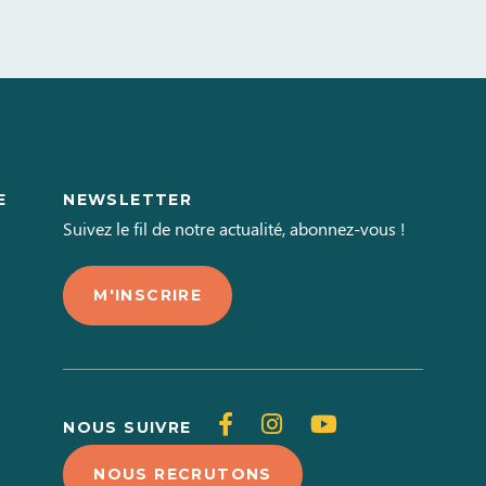
E
NEWSLETTER
L
Suivez le fil de notre actualité, abonnez-vous !
M'INSCRIRE
Suivez-
Suivez-
Suivez-
NOUS SUIVRE
nous
nous
nous
NOUS RECRUTONS