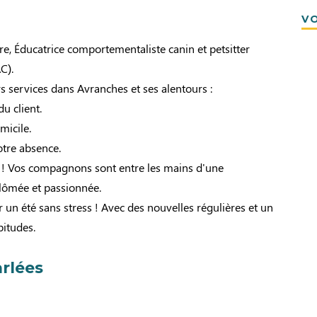
VO
e, Éducatrice comportementaliste canin et petsitter
C).
s services dans Avranches et ses alentours :
u client.
micile.
otre absence.
er ! Vos compagnons sont entre les mains d'une
plômée et passionnée.
un été sans stress ! Avec des nouvelles régulières et un
bitudes.
rlées