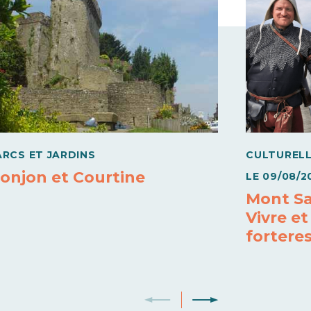
ARCS ET JARDINS
CULTUREL
onjon et Courtine
LE
09/08/2
Mont Sa
Vivre et
fortere