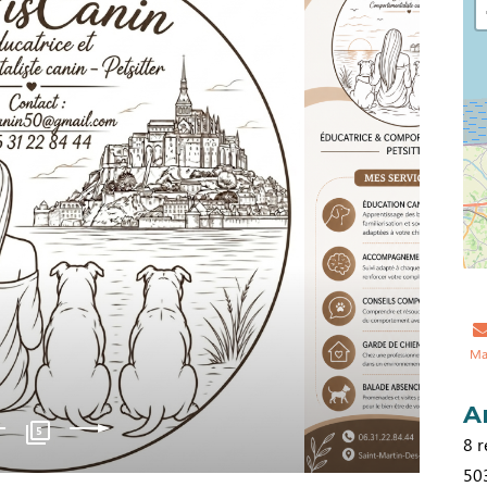
Ma
A
5
8 r
50