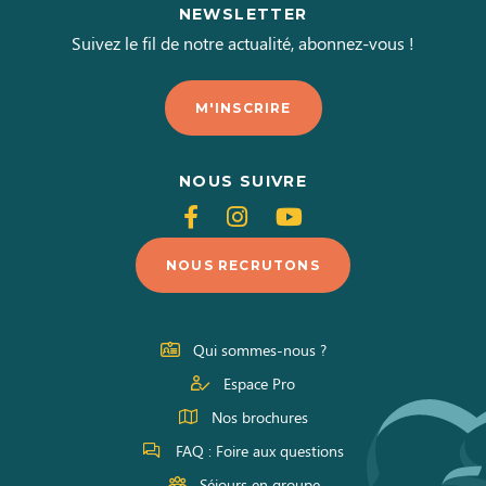
NEWSLETTER
Suivez le fil de notre actualité, abonnez-vous !
M'INSCRIRE
NOUS SUIVRE
Suivez-
Suivez-
Suivez-
nous
nous
nous
NOUS RECRUTONS
sur
sur
sur
Facebook
Instagram
Youtube
Qui sommes-nous ?
Espace Pro
Nos brochures
FAQ : Foire aux questions
Séjours en groupe