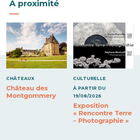
À proximité
Jeudi
11h00 à
21h00
Vendredi
11h00 à
21h00
Samedi
11h00 à
21h00
CHÂTEAUX
CULTURELLE
Dimanche
Château des
À PARTIR DU
Montgommery
19/08/2026
11h00 à
21h00
Exposition
« Rencontre Terre
– Photographie »