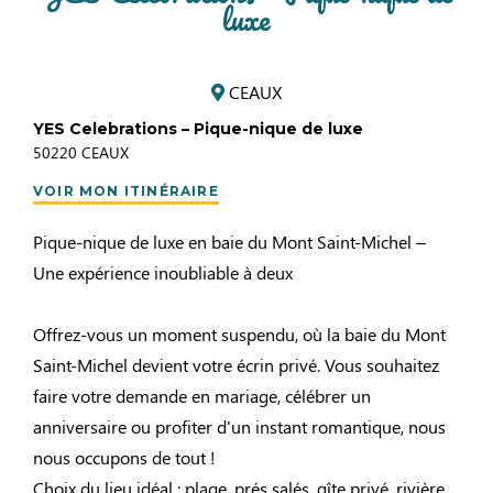
luxe
CEAUX
YES Celebrations – Pique-nique de luxe
50220
CEAUX
VOIR MON ITINÉRAIRE
Pique-nique de luxe en baie du Mont Saint-Michel –
Une expérience inoubliable à deux
Offrez-vous un moment suspendu, où la baie du Mont
Saint-Michel devient votre écrin privé. Vous souhaitez
faire votre demande en mariage, célébrer un
anniversaire ou profiter d'un instant romantique, nous
nous occupons de tout !
Choix du lieu idéal : plage, prés salés, gîte privé, rivière...