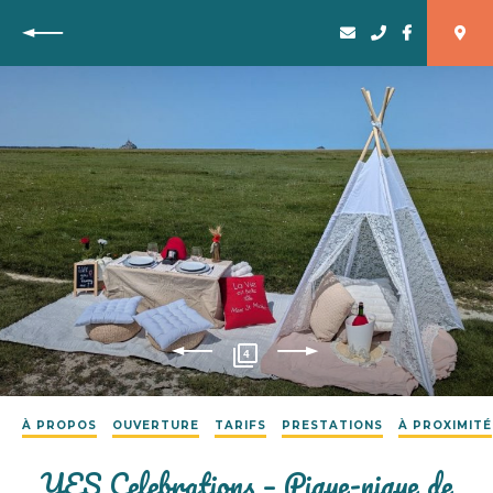
Retour
4
À PROPOS
OUVERTURE
TARIFS
PRESTATIONS
À PROXIMITÉ
YES Celebrations – Pique-nique de