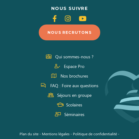
NOUS SUIVRE
Suivez-
Suivez-
Suivez-
nous
nous
nous
NOUS RECRUTONS
sur
sur
sur
Facebook
Instagram
Youtube
Qui sommes-nous ?
Espace Pro
Nos brochures
FAQ : Foire aux questions
Séjours en groupe
Scolaires
Séminaires
Plan du site
-
Mentions légales
-
Politique de confidentialité
-