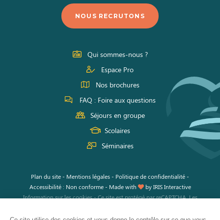
nous
nous
nous
NOUS RECRUTONS
sur
sur
sur
Facebook
Instagram
Youtube
Qui sommes-nous ?
Espace Pro
Nos brochures
FAQ : Foire aux questions
Séjours en groupe
Scolaires
Séminaires
Plan du site
-
Mentions légales
-
Politique de confidentialité
-
Accessibilité : Non conforme
-
Made with
by
IRIS Interactive
Information sur les cookies
-
Ce site est protégé par reCAPTCHA. Les
règles de confidentialité
et les
conditions d'utilisation
de Google
s'appliquent.
Ce site utilise des cookies et vous donne le contrôle sur ce que vous