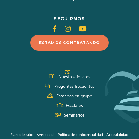
SEGUIRNOS
Siganos
Siganos
Siganos
en
en
en
ESTAMOS CONTRATANDO
Facebook
Instagram
Youtube
Nuestros folletos
Preguntas frecuentes
Estancias en grupo
Escolares
Seminarios
Plano del sitio
-
Aviso legal
-
Política de confidencialidad
-
Accesibilidad: