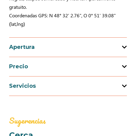
gratuito.
Coordenadas GPS: N 48° 32' 2.76", O 0° 51' 39.08"
(lat,lng)
Apertura
Precio
Apertura del 01 enero 2026 al 31 diciembre
2026
Precio
Servicios
Gratis
Equipamientos
0€
Tomas de agua
Tomas de luz
Sugerencias
Cerca
Servicios