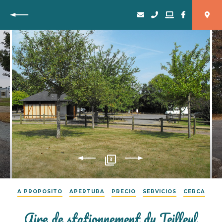
Vuelta
3
A PROPOSITO
APERTURA
PRECIO
SERVICIOS
CERCA
Aire de stationnement du Teilleul