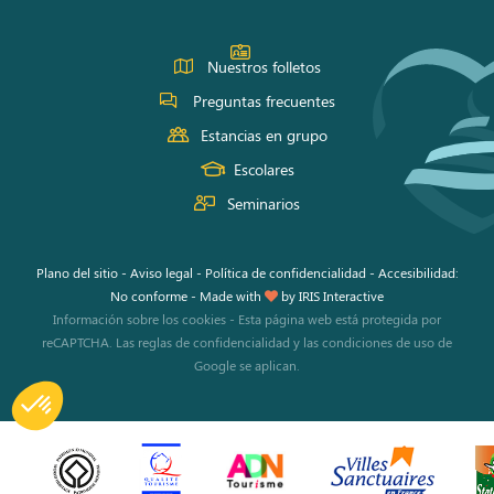
Nuestros folletos
Preguntas frecuentes
Estancias en grupo
Escolares
Seminarios
Plano del sitio
-
Aviso legal
-
Política de confidencialidad
-
Accesibilidad:
No conforme
-
Made with
by
IRIS Interactive
Información sobre los cookies
-
Esta página web está protegida por
reCAPTCHA. Las
reglas de confidencialidad
y las
condiciones de uso
de
Google se aplican.