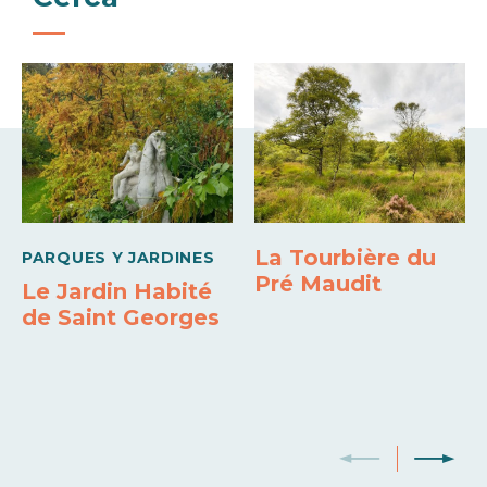
Zona de pícnic
Alimentación agua potable
Borne industrial
Papeleras
Aseos
Vaciado de las aguas grises
Vaciado WC
Wifi
La Tourbière du
PARQUES Y JARDINES
Pré Maudit
Le Jardin Habité
de Saint Georges