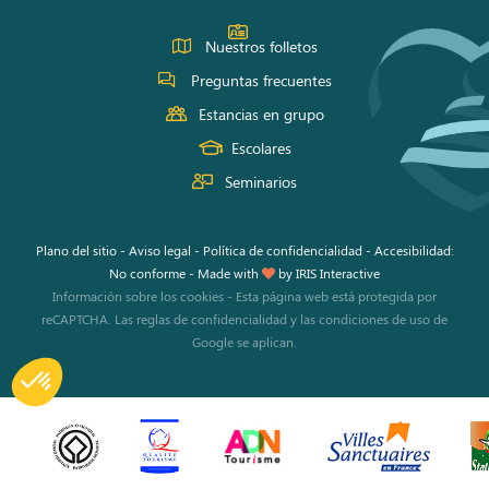
Nuestros folletos
Preguntas frecuentes
Estancias en grupo
Escolares
Seminarios
Plano del sitio
-
Aviso legal
-
Política de confidencialidad
-
Accesibilidad:
No conforme
-
Made with
by
IRIS Interactive
Información sobre los cookies
-
Esta página web está protegida por
reCAPTCHA. Las
reglas de confidencialidad
y las
condiciones de uso
de
Google se aplican.