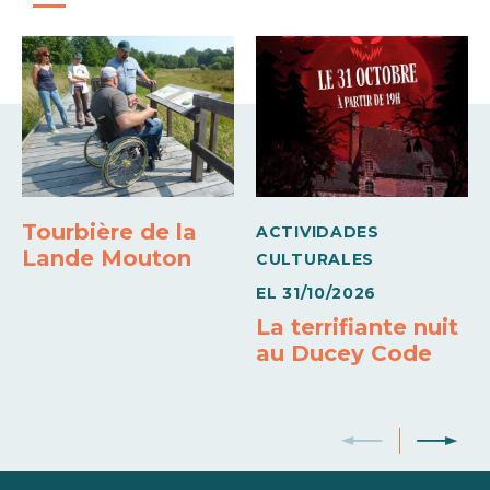
Barbacoa
Congelador
Semana (amueblado)
235€
351€
Medios de pago
Tarjeta bancaria
Cheques de vacaciones
Tourbière de la
ACTIVIDADES
Lande Mouton
CULTURALES
EL
31/10/2026
La terrifiante nuit
au Ducey Code