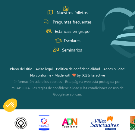
Nuestros folletos
Preguntas frecuentes
Estancias en grupo
Escolares
Seminarios
Plano del sitio
-
Aviso legal
-
Política de confidencialidad
-
Accesibilidad:
No conforme
-
Made with
by
IRIS Interactive
Información sobre los cookies
-
Esta página web está protegida por
reCAPTCHA. Las
reglas de confidencialidad
y las
condiciones de uso
de
Google se aplican.