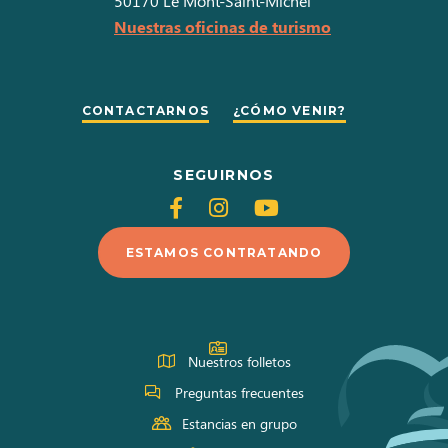
50170
Le Mont-Saint-Michel
Nuestras oficinas de turismo
CONTACTARNOS
¿CÓMO VENIR?
SEGUIRNOS
Siganos
Siganos
Siganos
en
en
en
ESTAMOS CONTRATANDO
Facebook
Instagram
Youtube
Nuestros folletos
Preguntas frecuentes
Estancias en grupo