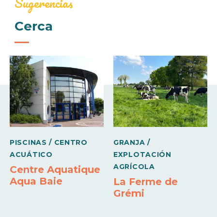
Sugerencias
Mid-week (amueblado)
Cerca
Servicios
580€
700€
Sábanas proporcionadas
Semana (amueblado)
Equipamiento para bebés
860€
960€
Comodidades
Medios de pago
Barbacoa
Congelador
Sábanas y toallas incluidas
Tarjeta bancaria
WiFi
Cheques de vacaciones
PISCINAS / CENTRO
GRANJA /
ACUÁTICO
EXPLOTACIÓN
AGRÍCOLA
Centre Aquatique
Aqua Baie
La Ferme de
Grémi