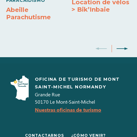
PARACAIDISMO
Location de vélos
> Bik’Inbaie
Abeille
Efectivo
Paypal
Transferencias
Doble acristalamiento
Sábanas y toallas incluidas
Horno
Parachutisme
Microondas
Lavadora individual
Lavavajillas
Frigorífico-Congelador
Microondas
WiFi
OFICINA DE TURISMO DE MONT
SAINT-MICHEL NORMANDY
Grande Rue
50170
Le Mont-Saint-Michel
Nuestras oficinas de turismo
CONTACTARNOS
¿CÓMO VENIR?