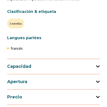
Clasificación & etiqueta
3 estrellas
Langues parlées
francés
Capacidad
Capacidad de acogida total : 4 persona(s)
Apertura
2 habitación(es)
Precio
Apertura del 05 enero 2026 al 27 diciembre
2026