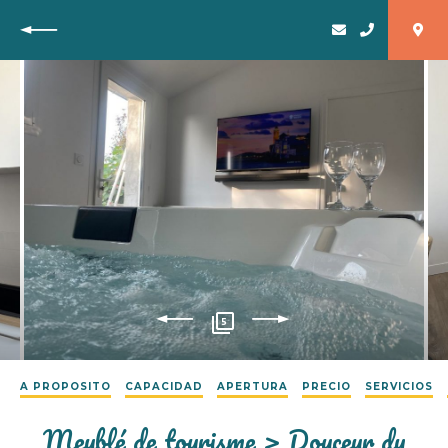
Vuelta
5
A PROPOSITO
CAPACIDAD
APERTURA
PRECIO
SERVICIOS
Meublé de tourisme > Douceur du