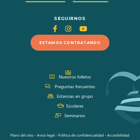
SEGUIRNOS
Siganos
Siganos
Siganos
en
en
en
ESTAMOS CONTRATANDO
Facebook
Instagram
Youtube
Nuestros folletos
Preguntas frecuentes
Estancias en grupo
Escolares
Seminarios
Plano del sitio
-
Aviso legal
-
Política de confidencialidad
-
Accesibilidad: