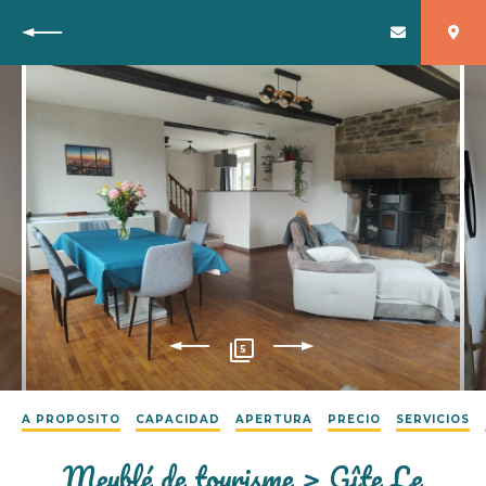
Vuelta
5
A PROPOSITO
CAPACIDAD
APERTURA
PRECIO
SERVICIOS
Meublé de tourisme > Gîte Le