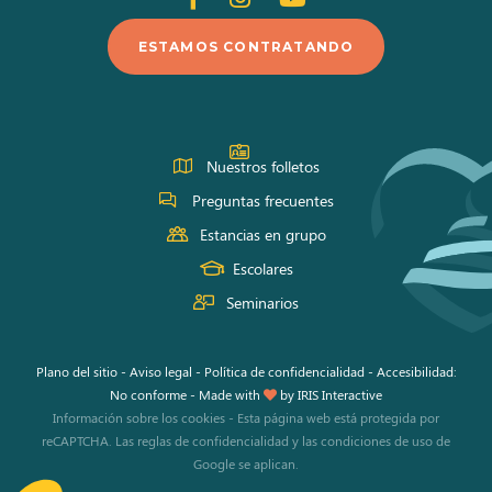
en
en
en
ESTAMOS CONTRATANDO
Facebook
Instagram
Youtube
Nuestros folletos
Preguntas frecuentes
Estancias en grupo
Escolares
Seminarios
Plano del sitio
-
Aviso legal
-
Política de confidencialidad
-
Accesibilidad:
No conforme
-
Made with
by
IRIS Interactive
Información sobre los cookies
-
Esta página web está protegida por
reCAPTCHA. Las
reglas de confidencialidad
y las
condiciones de uso
de
Google se aplican.