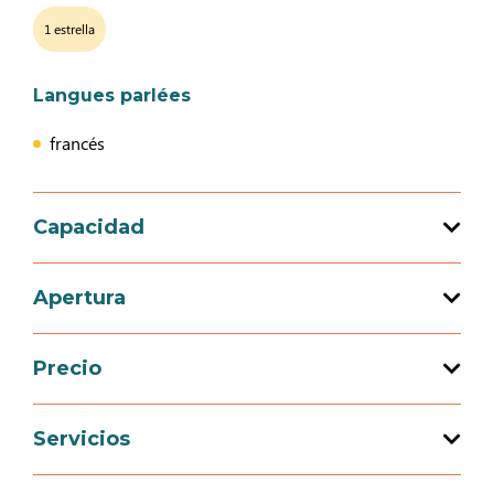
1 estrella
Langues parlées
francés
Capacidad
Capacidad de acogida total : 4 persona(s)
Apertura
2 habitación(es)
Precio
Apertura del 01 enero 2026 al 31 diciembre
2026
Precio
Servicios
4 persona (Bed & breakfast)