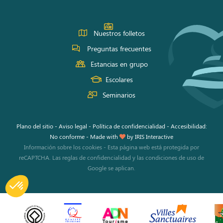
Nuestros folletos
Preguntas frecuentes
Estancias en grupo
Escolares
Seminarios
Plano del sitio
-
Aviso legal
-
Política de confidencialidad
-
Accesibilidad:
No conforme
-
Made with
by
IRIS Interactive
Información sobre los cookies
-
Esta página web está protegida por
reCAPTCHA. Las
reglas de confidencialidad
y las
condiciones de uso
de
Google se aplican.