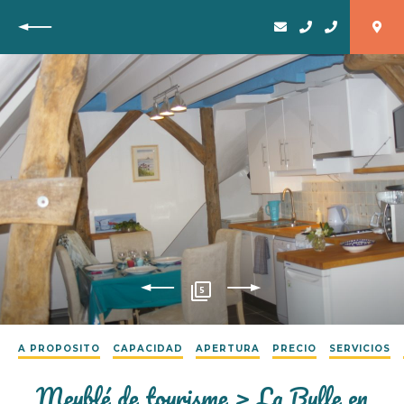
Vuelta
5
A PROPOSITO
CAPACIDAD
APERTURA
PRECIO
SERVICIOS
Meublé de tourisme > La Bulle en