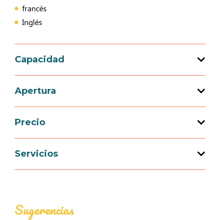
francés
Inglés
Capacidad
Capacidad de acogida total : 3 persona(s)
Apertura
1 habitación(es)
Precio
Apertura del 01 enero 2026 al 31 diciembre
2026
Precio
Servicios
Semana (amueblado)
Equipamientos
305€
370€
Juegos interiores, maletín de juegos, libros
Juegos exteriores
Sugerencias
Mid-week (amueblado)