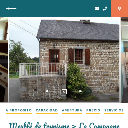
Vuelta
5
A PROPOSITO
CAPACIDAD
APERTURA
PRECIO
SERVICIOS
Meublé de tourisme > La Campagne