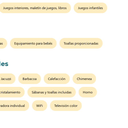
Juegos interiores, maletín de juegos, libros
Juegos infantiles
as
Equipamiento para bebés
Toallas proporcionadas
es
Jacuzzi
Barbacoa
Calefacción
Chimenea
cristalamiento
Sábanas y toallas incluidas
Horno
vadora individual
WiFi
Televisión color