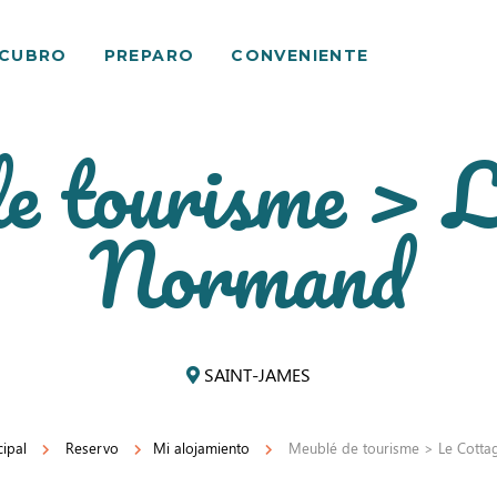
SCUBRO
PREPARO
CONVENIENTE
e tourisme > L
Normand
SAINT-JAMES
cipal
Reservo
Mi alojamiento
Meublé de tourisme > Le Cott