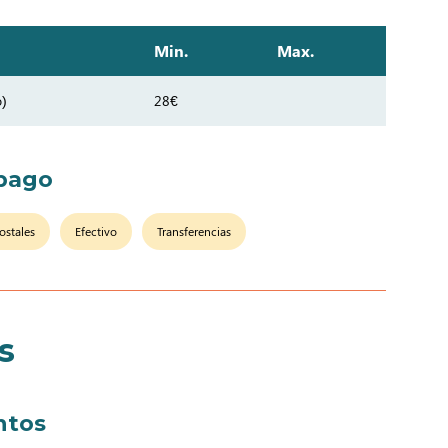
Min.
Max.
o)
28€
pago
ostales
Efectivo
Transferencias
s
ntos