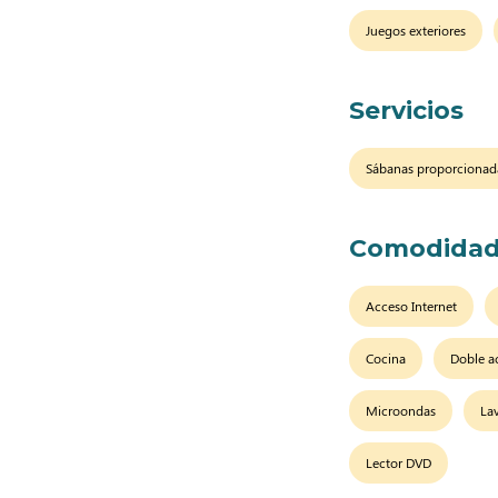
Juegos exteriores
Servicios
Sábanas proporcionad
Comodidad
Acceso Internet
Cocina
Doble a
Microondas
La
Lector DVD