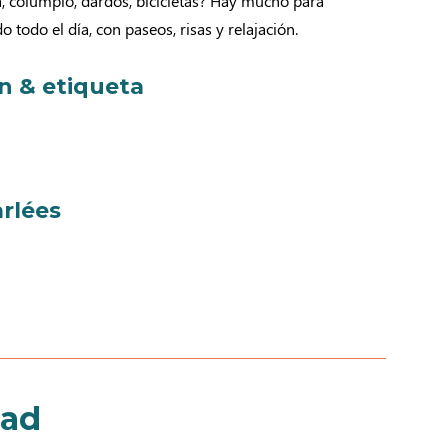
a, columpio, dardos, bicicletas? Hay mucho para
todo el día, con paseos, risas y relajación.
ón & etiqueta
rlées
dad