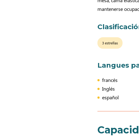
mesa, cama elástic
mantenerse ocupado 
Clasificaci
3 estrellas
Langues pa
francés
Inglés
español
Capaci