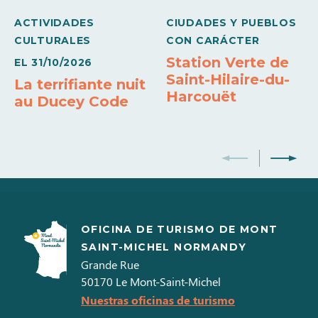
Calefacción
Chimenea con insert
Horno
WiFi
ACTIVIDADES
CIUDADES Y PUEBLOS
Secadora de uso privado
Televisión color
Acceso Internet
CULTURALES
CON CARÁCTER
Station Verte de
EL
31/10/2026
Lavavajillas
Lavadora individual
Saint-Hilaire-du-
La terrifiante nuit
Harcouët
au Ducey Code
OFICINA DE TURISMO DE MONT
SAINT-MICHEL NORMANDY
Grande Rue
50170
Le Mont-Saint-Michel
Nuestras oficinas de turismo