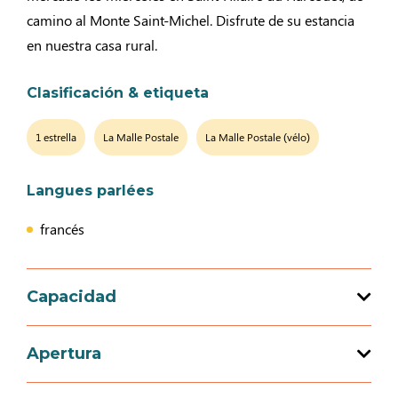
camino al Monte Saint-Michel. Disfrute de su estancia
en nuestra casa rural.
Clasificación & etiqueta
1 estrella
La Malle Postale
La Malle Postale (vélo)
Langues parlées
francés
Capacidad
Capacidad de acogida total : 8 persona(s)
Apertura
4 habitación(es)