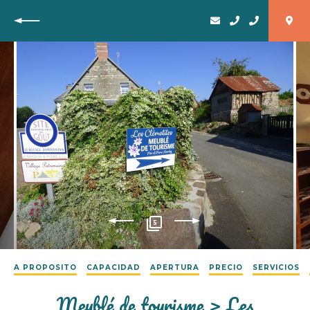
Vuelta
5
A PROPOSITO
CAPACIDAD
APERTURA
PRECIO
SERVICIOS
Meublé de tourisme > Les