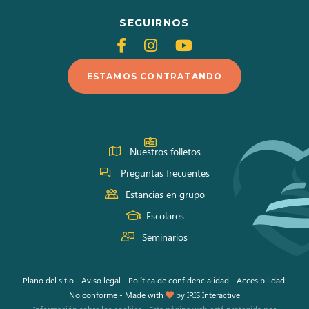
SEGUIRNOS
Siganos
Siganos
Siganos
en
en
en
ESTAMOS CONTRATANDO
Facebook
Instagram
Youtube
Nuestros folletos
Preguntas frecuentes
Estancias en grupo
Escolares
Seminarios
Plano del sitio
-
Aviso legal
-
Política de confidencialidad
-
Accesibilidad:
No conforme
-
Made with
by
IRIS Interactive