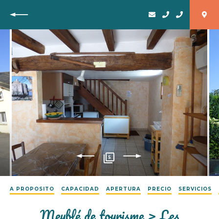
Vuelta
5
A PROPOSITO
CAPACIDAD
APERTURA
PRECIO
SERVICIOS
Meublé de tourisme > Les