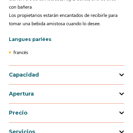
con bañera
Los propietarios estarán encantados de recibirle para
tomar una bebida amistosa cuando lo desee.
Langues parlées
francés
Capacidad
Capacidad de acogida total : 5 persona(s)
Apertura
3 habitación(es)
Precio
Apertura del 01 abril 2026 al 30 septiembre
2026
Precio
Servicios