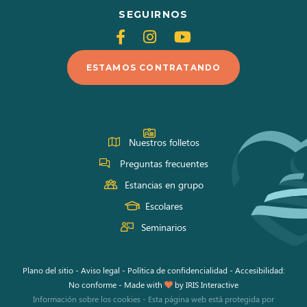
SEGUIRNOS
Siganos
Siganos
Siganos
en
en
en
ESTAMOS CONTRATANDO
Facebook
Instagram
Youtube
Nuestros folletos
Preguntas frecuentes
Estancias en grupo
Escolares
Seminarios
Plano del sitio
-
Aviso legal
-
Política de confidencialidad
-
Accesibilidad:
No conforme
-
Made with
by
IRIS Interactive
Información sobre los cookies
-
Esta página web está protegida por