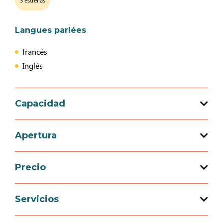
3 estrellas
Langues parlées
francés
Inglés
Capacidad
Capacidad de acogida total : 6 persona(s)
Apertura
Precio
Apertura del 30 enero 2026 al 20 diciembre
2026
Precio
Servicios
Tarifa 1 semana