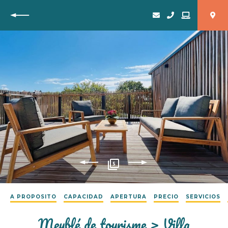
Vuelta
5
A PROPOSITO
CAPACIDAD
APERTURA
PRECIO
SERVICIOS
Meublé de tourisme > Villa