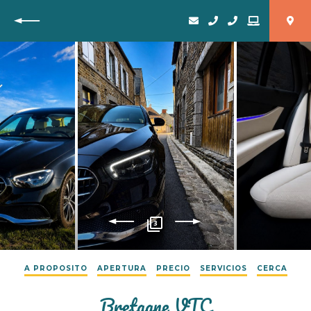
Vuelta
3
A PROPOSITO
APERTURA
PRECIO
SERVICIOS
CERCA
Bretagne VTC