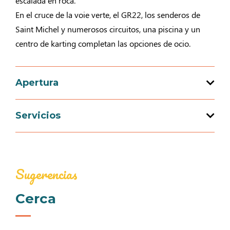
escalada en roca.
En el cruce de la voie verte, el GR22, los senderos de
Saint Michel y numerosos circuitos, una piscina y un
centro de karting completan las opciones de ocio.
Apertura
Servicios
Apertura del 01 enero 2026 al 31 diciembre
2026
Equipamientos
Restaurante
Sugerencias
Cerca