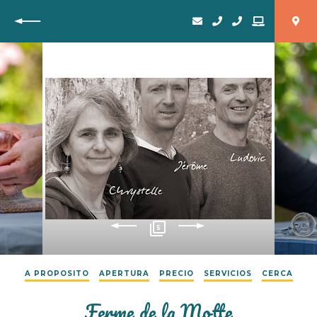
Vuelta
5
A PROPOSITO
APERTURA
PRECIO
SERVICIOS
CERCA
Ferme de la Motte