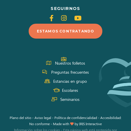
SEGUIRNOS
Siganos
Siganos
Siganos
en
en
en
ESTAMOS CONTRATANDO
Facebook
Instagram
Youtube
Nuestros folletos
Preguntas frecuentes
Estancias en grupo
Escolares
Seminarios
Plano del sitio
-
Aviso legal
-
Política de confidencialidad
-
Accesibilidad:
No conforme
-
Made with
by
IRIS Interactive
Información sobre los cookies
-
Esta página web está protegida por