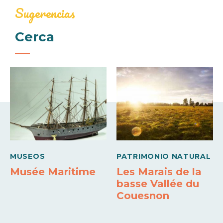
Cheques bancarios y postales
Efectivo
Transferencias
Sugerencias
Lundi
Cerca
07h00 à
21h00
Mardi
07h00 à
21h00
Mercredi
07h00 à
21h00
Jeudi
MUSEOS
PATRIMONIO NATURAL
07h00 à
Musée Maritime
Les Marais de la
21h00
basse Vallée du
Vendredi
Couesnon
07h00 à
21h00