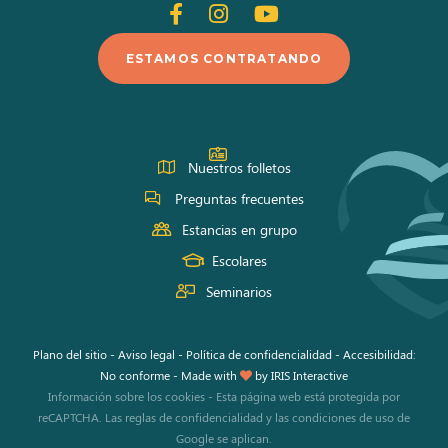
Siganos
Siganos
Siganos
en
en
en
ESTAMOS CONTRATANDO
Facebook
Instagram
Youtube
Nuestros folletos
Preguntas frecuentes
Estancias en grupo
Escolares
Seminarios
Plano del sitio
-
Aviso legal
-
Política de confidencialidad
-
Accesibilidad:
No conforme
-
Made with
by
IRIS Interactive
Información sobre los cookies
-
Esta página web está protegida por
reCAPTCHA. Las
reglas de confidencialidad
y las
condiciones de uso
de
Google se aplican.