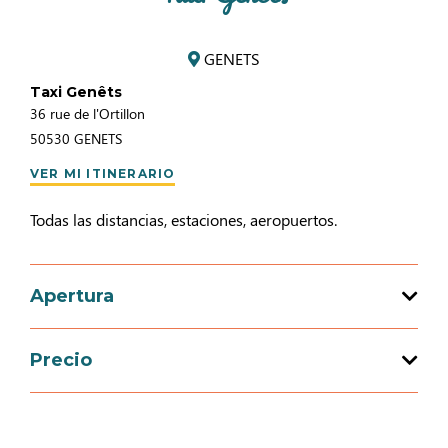
GENETS
Taxi Genêts
36 rue de l'Ortillon
50530
GENETS
VER MI ITINERARIO
Todas las distancias, estaciones, aeropuertos.
Apertura
Precio
Apertura del 01 enero 2026 al 31 diciembre
2026
Medios de pago
Días
Horarios