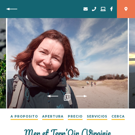
Vuelta
5
A PROPOSITO
APERTURA
PRECIO
SERVICIOS
CERCA
Mer et Terr’Oir (Virginie