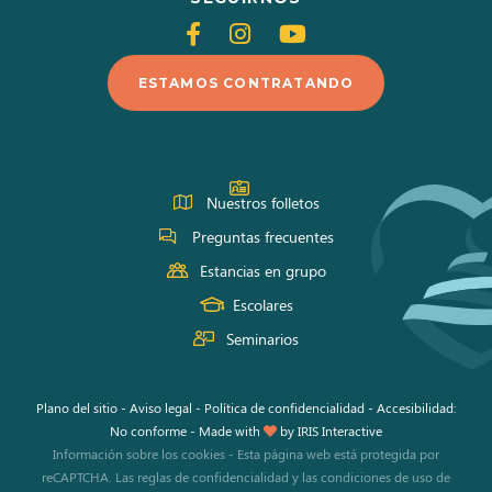
Siganos
Siganos
Siganos
en
en
en
ESTAMOS CONTRATANDO
Facebook
Instagram
Youtube
Nuestros folletos
Preguntas frecuentes
Estancias en grupo
Escolares
Seminarios
Plano del sitio
-
Aviso legal
-
Política de confidencialidad
-
Accesibilidad:
No conforme
-
Made with
by
IRIS Interactive
Información sobre los cookies
-
Esta página web está protegida por
reCAPTCHA. Las
reglas de confidencialidad
y las
condiciones de uso
de