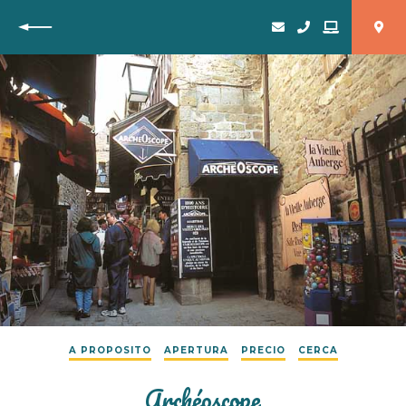
Vuelta
A PROPOSITO
APERTURA
PRECIO
CERCA
Archéoscope