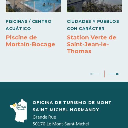
09h30 à
17h30
Tarjetas de pago
Cheques de vacaciones
Efectivo
Jeudi
Pago sin contacto
PISCINAS / CENTRO
CIUDADES Y PUEBLOS
09h30 à
ACUÁTICO
CON CARÁCTER
17h30
Piscine de
Station Verte de
Vendredi
Mortain-Bocage
Saint-Jean-le-
09h30 à
Thomas
17h30
Samedi
09h30 à
17h30
Dimanche
09h30 à
OFICINA DE TURISMO DE MONT
17h30
SAINT-MICHEL NORMANDY
Grande Rue
Apertura del 19 al 31 diciembre 2026
50170
Le Mont-Saint-Michel