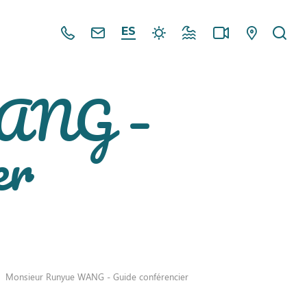
Todos
Todas
El
Horarios
Cámaras
Mapa
Bus
ES
los
las
tiempo
de
web
interactivo
números
direcciones
marea
WANG –
aquí
de
email
aquí
er
Monsieur Runyue WANG - Guide conférencier