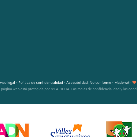
viso legal
-
Política de confidencialidad
-
Accesibilidad: No conforme
-
Made with
a página web está protegida por reCAPTCHA. Las
reglas de confidencialidad
y las
cond