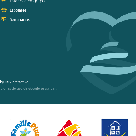
Estancias en grupo
Escolares
Seminarios
by
IRIS Interactive
iciones de uso
de Google se aplican.