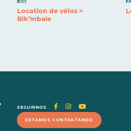
BICI
P
Location de vélos >
L
Bik’Inbaie
O
Siganos
Siganos
Siganos
SEGUIRNOS
en
en
en
ESTAMOS CONTRATANDO
Facebook
Instagram
Youtube