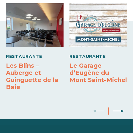
Medios de pago
Wifi gratis
Tarjetas de pago
Efectivo
Comodidades
Acceso Internet en las habitaciones
Acceso Internet
RESTAURANTE
RESTAURANTE
Televisión
Terraza de uso particular
WiFi
Les Blins –
Le Garage
Auberge et
d’Eugène du
Guinguette de la
Mont Saint-Michel
Baie