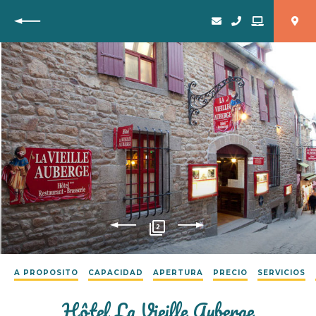
Vuelta
2
A PROPOSITO
CAPACIDAD
APERTURA
PRECIO
SERVICIOS
Hôtel La Vieille Auberge