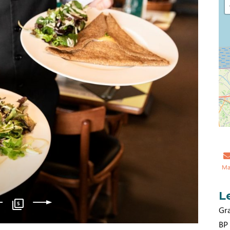
Ma
L
5
Gr
BP