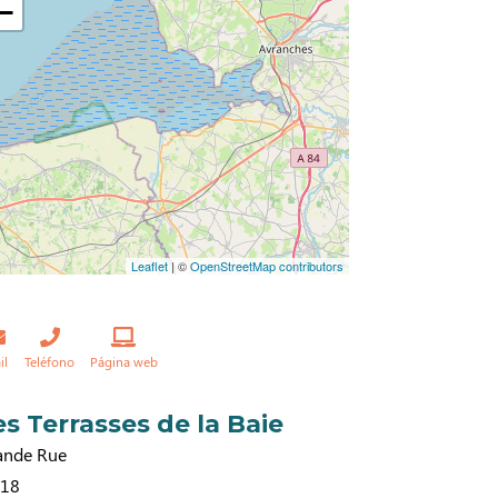
−
Leaflet
| ©
OpenStreetMap contributors
il
Teléfono
Página web
es Terrasses de la Baie
ande Rue
 18