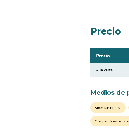
Precio
Precio
A la carta
Medios de 
American Express
Cheques de vacacione