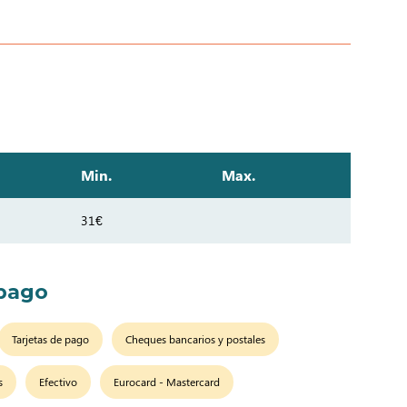
Min.
Max.
31€
pago
Tarjetas de pago
Cheques bancarios y postales
s
Efectivo
Eurocard - Mastercard