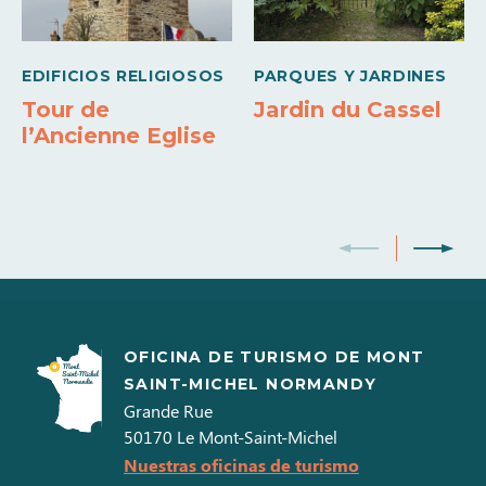
10h00 à
18h00
Vendredi
EDIFICIOS RELIGIOSOS
PARQUES Y JARDINES
Tour de
Jardin du Cassel
10h00 à
18h00
l’Ancienne Eglise
Samedi
10h00 à
18h00
Dimanche
10h00 à
18h00
OFICINA DE TURISMO DE MONT
SAINT-MICHEL NORMANDY
Grande Rue
50170
Le Mont-Saint-Michel
Nuestras oficinas de turismo