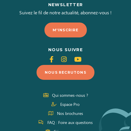
NEWSLETTER
Suivez le fil de notre actualité, abonnez-vous !
M'INSCRIRE
NOUS SUIVRE
Suivez-
Suivez-
Suivez-
nous
nous
nous
NOUS RECRUTONS
sur
sur
sur
Facebook
Instagram
Youtube
Qui sommes-nous ?
Espace Pro
Nos brochures
FAQ : Foire aux questions