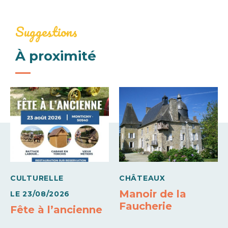
Lundi
0€
10h00 à
Aire de pique-nique non couverte
Toilettes
Suggestions
18h00
Mardi
Moyens de paiement
À proximité
10h00 à
18h00
Chèques bancaires et postaux
Espèces
Virements
Mercredi
10h00 à
18h00
Jeudi
10h00 à
18h00
Vendredi
CULTURELLE
CHÂTEAUX
Manoir de la
10h00 à
LE
23/08/2026
18h00
Faucherie
Fête à l’ancienne
Samedi