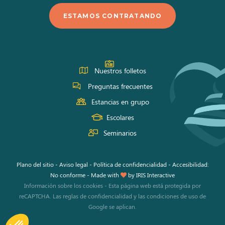
en
en
en
ESTAMOS CONTRATANDO
Facebook
Instagram
Youtube
Nuestros folletos
Preguntas frecuentes
Estancias en grupo
Escolares
Seminarios
Plano del sitio
-
Aviso legal
-
Política de confidencialidad
-
Accesibilidad:
No conforme
-
Made with
by
IRIS Interactive
Información sobre los cookies
-
Esta página web está protegida por
reCAPTCHA. Las
reglas de confidencialidad
y las
condiciones de uso
de
Google se aplican.