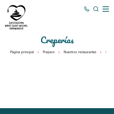
Todos
Busco
los
números
aquí
Destino
Creperías
Mont
Saint
Página principal
Preparo
Nuestros restaurantes
Crepe
Michel