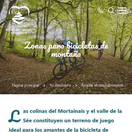
Todos
Busco
los
números
aquí
Destino
Zonas para bicicletas de
Mont
montaña
Saint
Michel
Página principal
Yo descubro
Amplíe el descubrimiento de 
L
as colinas del Mortainais y el valle de la
Sée constituyen un terreno de juego
ideal para los amantes de la bicicleta de