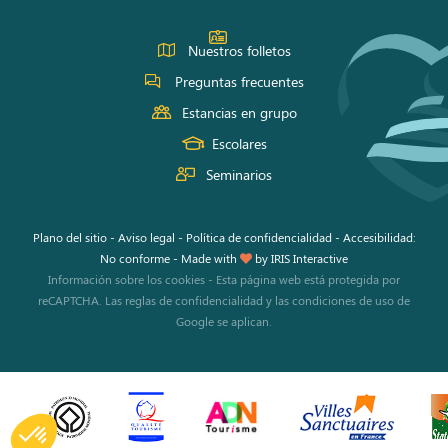
Nuestros folletos
Preguntas frecuentes
Estancias en grupo
Escolares
Seminarios
Plano del sitio
-
Aviso legal
-
Política de confidencialidad
-
Accesibilidad:
No conforme
-
Made with
by
IRIS Interactive
Información sobre los cookies
-
Esta página web está protegida por
reCAPTCHA. Las
reglas de confidencialidad
y las
condiciones de uso
de
Google se aplican.