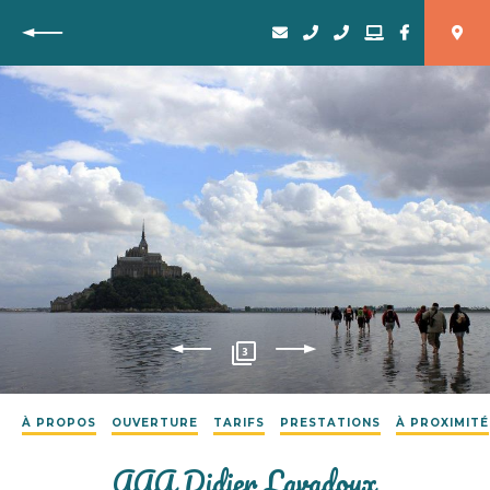
Retour
3
À PROPOS
OUVERTURE
TARIFS
PRESTATIONS
À PROXIMITÉ
AAA Didier Lavadoux