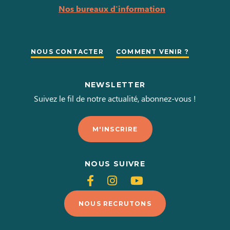
Nos bureaux d'information
NOUS CONTACTER
COMMENT VENIR ?
NEWSLETTER
Suivez le fil de notre actualité, abonnez-vous !
M'INSCRIRE
NOUS SUIVRE
Suivez-
Suivez-
Suivez-
nous
nous
nous
NOUS RECRUTONS
sur
sur
sur