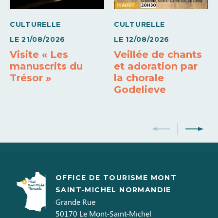
CULTURELLE
CULTURELLE
LE
21/08/2026
LE
12/08/2026
Visite « Les
Veillée de chants
manuscrits du
et adoration par
Trésor »
la chorale
Godelieve
OFFICE DE TOURISME MONT
SAINT-MICHEL NORMANDIE
Grande Rue
50170
Le Mont-Saint-Michel