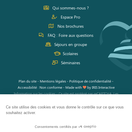
Facebook
Instagram
Youtube
Qui sommes-nous ?
Espace Pro
Nos brochures
FAQ : Foire aux questions
Séjours en groupe
Scolaires
Séminaires
Plan du site
-
Mentions légales
-
Politique de confidentialité
-
Accessibilité : Non conforme
-
Made with
by
IRIS Interactive
Information sur les cookies
-
Ce site est protégé par reCAPTCHA. Les
règles de confidentialité
et les
conditions d'utilisation
de Google
s'appliquent.
Ce site utilise des cookies et vous donne le contrôle sur ce que vous
souhaitez activer.
Consentements certifiés par