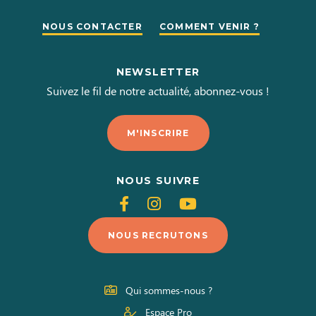
NOUS CONTACTER
COMMENT VENIR ?
NEWSLETTER
Suivez le fil de notre actualité, abonnez-vous !
M'INSCRIRE
NOUS SUIVRE
Suivez-
Suivez-
Suivez-
nous
nous
nous
NOUS RECRUTONS
sur
sur
sur
Facebook
Instagram
Youtube
Qui sommes-nous ?
Espace Pro