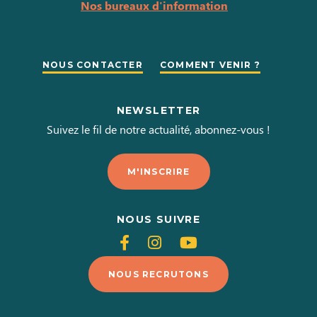
Nos bureaux d'information
NOUS CONTACTER
COMMENT VENIR ?
NEWSLETTER
Suivez le fil de notre actualité, abonnez-vous !
M'INSCRIRE
NOUS SUIVRE
Suivez-
Suivez-
Suivez-
nous
nous
nous
NOUS RECRUTONS
sur
sur
sur