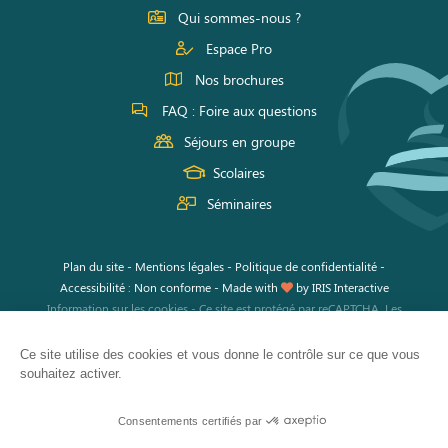
Facebook
Instagram
Youtube
Qui sommes-nous ?
Espace Pro
Nos brochures
FAQ : Foire aux questions
Séjours en groupe
Scolaires
Séminaires
Plan du site
-
Mentions légales
-
Politique de confidentialité
-
Accessibilité : Non conforme
-
Made with
by
IRIS Interactive
Information sur les cookies
-
Ce site est protégé par reCAPTCHA. Les
règles de confidentialité
et les
conditions d'utilisation
de Google
s'appliquent.
Ce site utilise des cookies et vous donne le contrôle sur ce que vous
souhaitez activer.
Consentements certifiés par