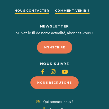
NOUS CONTACTER
COMMENT VENIR ?
NEWSLETTER
Suivez le fil de notre actualité, abonnez-vous !
M'INSCRIRE
NOUS SUIVRE
Suivez-
Suivez-
Suivez-
nous
nous
nous
NOUS RECRUTONS
sur
sur
sur
Facebook
Instagram
Youtube
Qui sommes-nous ?