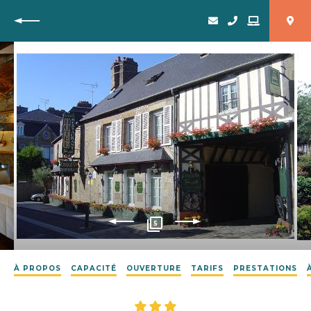
Retour
5
À PROPOS
CAPACITÉ
OUVERTURE
TARIFS
PRESTATIONS