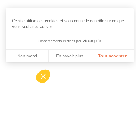
Ce site utilise des cookies et vous donne le contrôle sur ce que
vous souhaitez activer.
Consentements certifiés par
Non merci
En savoir plus
Tout accepter
Axeptio consent
Plateforme de Gestion du Consentement : Personnalisez vo
Notre plateforme vous permet d'adapter et de gérer vos param