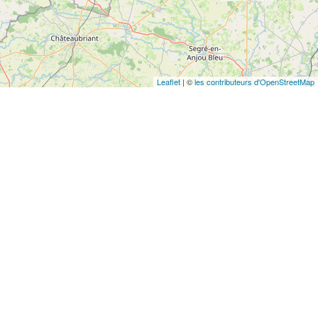
Leaflet
| ©
les contributeurs d'OpenStreetMap