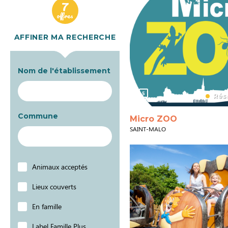
7
offres
AFFINER MA RECHERCHE
Nom de l'établissement
5
Rése
Commune
Micro ZOO
SAINT-MALO
Animaux acceptés
Lieux couverts
En famille
Label Famille Plus