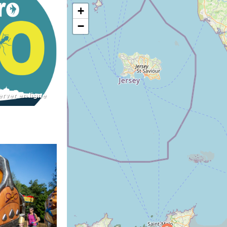
+
−
rver en ligne