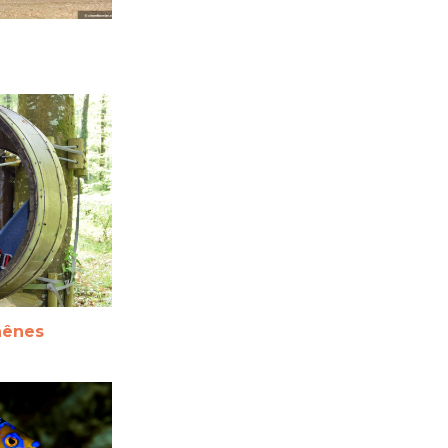
hênes