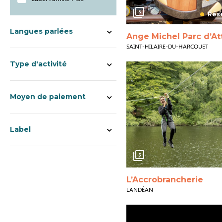
5
Rése
Langues parlées
Ange Michel Parc d’At
SAINT-HILAIRE-DU-HARCOUET
Type d'activité
Moyen de paiement
Label
5
L’Accrobrancherie
LANDÉAN