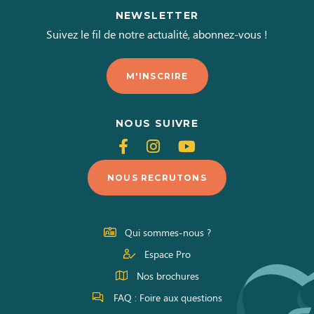
NEWSLETTER
Suivez le fil de notre actualité, abonnez-vous !
M'INSCRIRE
NOUS SUIVRE
Suivez-
Suivez-
Suivez-
nous
nous
nous
NOUS RECRUTONS
sur
sur
sur
Facebook
Instagram
Youtube
Qui sommes-nous ?
Espace Pro
Nos brochures
FAQ : Foire aux questions