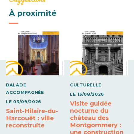
juillet et aout.
Jeux extérieurs
Parking
Parking familles
Sanitaire
À proximité
Services
Espace jeux
BALADE
CULTURELLE
ACCOMPAGNÉE
LE
13/08/2026
LE
03/09/2026
Visite guidée
nocturne du
Saint-Hilaire-du-
château des
Harcouët : ville
Montgommery :
reconstruite
une construction