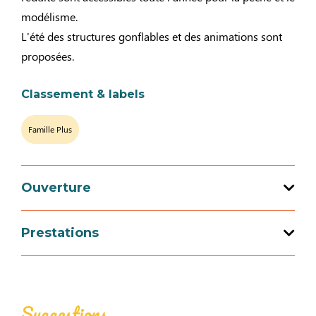
modélisme.
L'été des structures gonflables et des animations sont
proposées.
Classement & labels
Famille Plus
Ouverture
Prestations
Ouverture du 01 janvier 2026 au 31
décembre 2026
Équipements
Aire de pique-nique
Aire de pique-nique non couverte
Suggestions
Les structures gonflables et le mini-golf sont ouverts