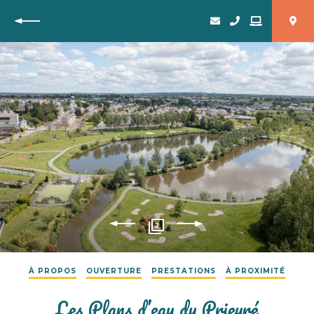
Retour
2
À PROPOS
OUVERTURE
PRESTATIONS
À PROXIMITÉ
Les Plans d’eau du Prieuré