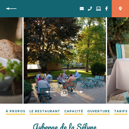
Retour
5
À PROPOS
LE RESTAURANT
CAPACITÉ
OUVERTURE
TARIFS
Auberge de la Sélune