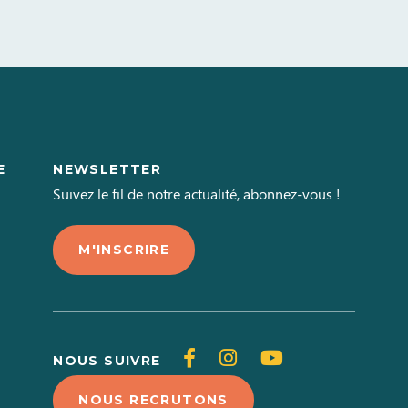
E
NEWSLETTER
L
Suivez le fil de notre actualité, abonnez-vous !
M'INSCRIRE
Suivez-
Suivez-
Suivez-
NOUS SUIVRE
nous
nous
nous
NOUS RECRUTONS