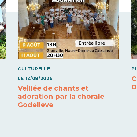
CULTURELLE
P
C
LE
12/08/2026
B
Veillée de chants et
adoration par la chorale
Godelieve