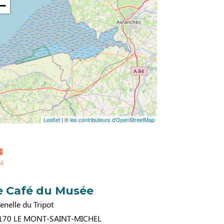
−
Leaflet
| ©
les contributeurs d'OpenStreetMap
il
e Café du Musée
enelle du Tripot
170
LE MONT-SAINT-MICHEL