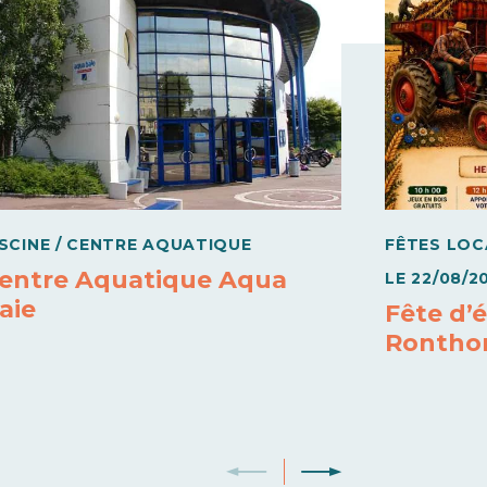
ISCINE / CENTRE AQUATIQUE
FÊTES LOC
entre Aquatique Aqua
LE
22/08/2
aie
Fête d’
Rontho