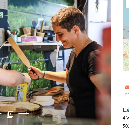
Ma
L
3
4 V
50