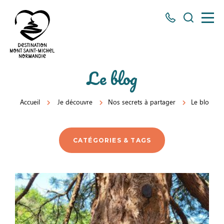
Tous
Je
les
recherch
numéros
ici
Destination
Le blog
Mont
Saint-
Accueil
Je découvre
Nos secrets à partager
Le blog
Michel
Normandie
CATÉGORIES & TAGS