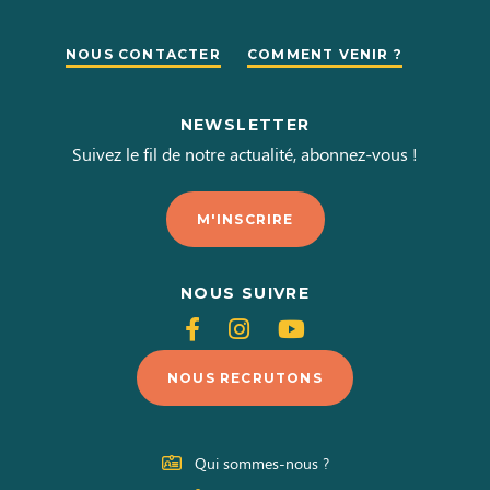
NOUS CONTACTER
COMMENT VENIR ?
NEWSLETTER
Suivez le fil de notre actualité, abonnez-vous !
M'INSCRIRE
NOUS SUIVRE
Suivez-
Suivez-
Suivez-
nous
nous
nous
NOUS RECRUTONS
sur
sur
sur
Facebook
Instagram
Youtube
Qui sommes-nous ?