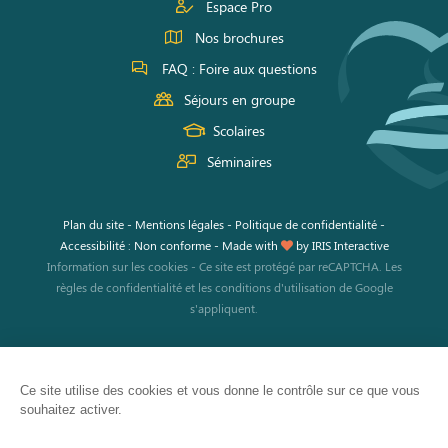
Espace Pro
Nos brochures
FAQ : Foire aux questions
Séjours en groupe
Scolaires
Séminaires
Plan du site
-
Mentions légales
-
Politique de confidentialité
-
Accessibilité : Non conforme
-
Made with
by
IRIS Interactive
Information sur les cookies
-
Ce site est protégé par reCAPTCHA. Les
règles de confidentialité
et les
conditions d'utilisation
de Google
s'appliquent.
Ce site utilise des cookies et vous donne le contrôle sur ce que vous
souhaitez activer.
JE RÉSERVE