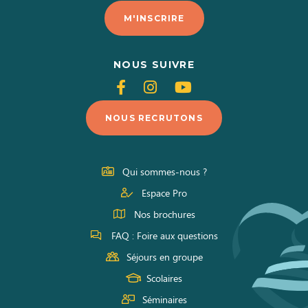
M'INSCRIRE
NOUS SUIVRE
Suivez-
Suivez-
Suivez-
nous
nous
nous
NOUS RECRUTONS
sur
sur
sur
Facebook
Instagram
Youtube
Qui sommes-nous ?
Espace Pro
Nos brochures
FAQ : Foire aux questions
Séjours en groupe
Scolaires
Séminaires