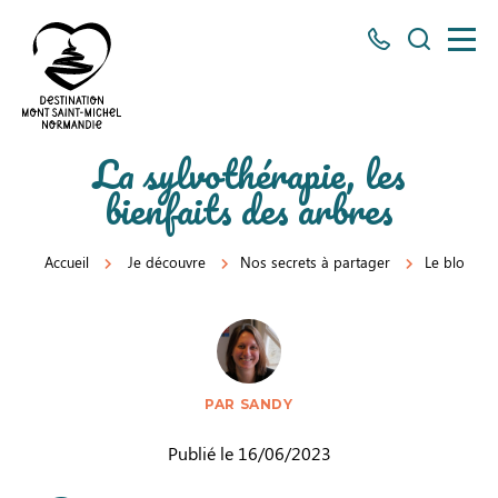
Tous
Je
les
recherch
numéros
ici
Destination
La sylvothérapie, les
Mont
bienfaits des arbres
Saint-
Michel
Accueil
Je découvre
Nos secrets à partager
Le blog
Normandie
PAR SANDY
Publié le 16/06/2023