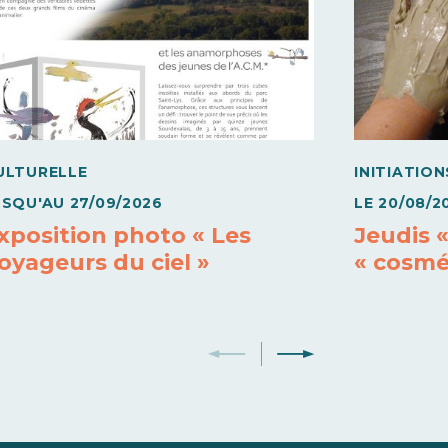
ULTURELLE
INITIATION
USQU'AU
27/09/2026
LE
20/08/2
xposition photo « Les
Jeudis «
oyageurs du ciel »
« cosmé