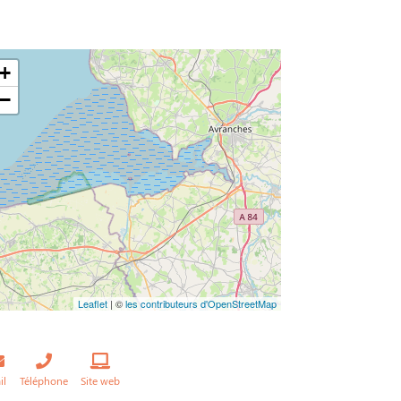
+
−
Leaflet
| ©
les contributeurs d'OpenStreetMap
il
Téléphone
Site web