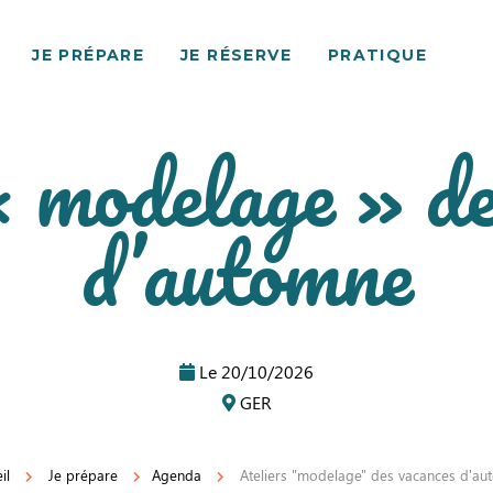
JE PRÉPARE
JE RÉSERVE
PRATIQUE
« modelage » de
d’automne
Le
20/10/2026
GER
il
Je prépare
Agenda
Ateliers "modelage" des vacances d'a