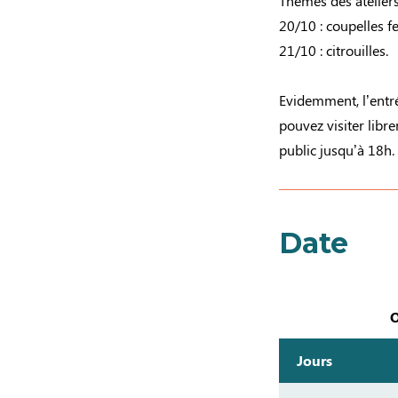
Thèmes des atelier
20/10 : coupelles fe
21/10 : citrouilles.
Evidemment, l’entré
pouvez visiter libr
public jusqu’à 18h.
Date
O
Jours