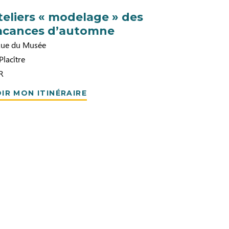
teliers « modelage » des
acances d’automne
Rue du Musée
Placître
R
IR MON ITINÉRAIRE