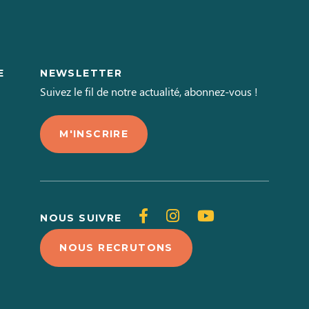
E
NEWSLETTER
L
Suivez le fil de notre actualité, abonnez-vous !
M'INSCRIRE
Suivez-
Suivez-
Suivez-
NOUS SUIVRE
nous
nous
nous
NOUS RECRUTONS
sur
sur
sur
Facebook
Instagram
Youtube