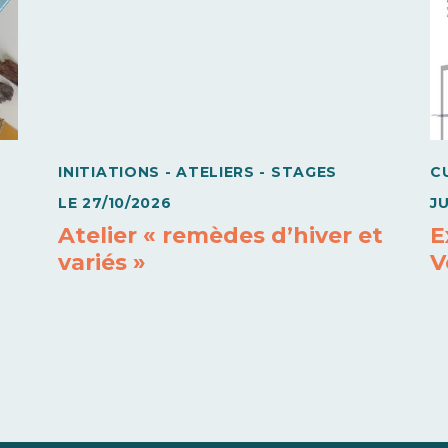
INITIATIONS - ATELIERS - STAGES
C
LE
27/10/2026
J
Atelier « remèdes d’hiver et
E
variés »
V