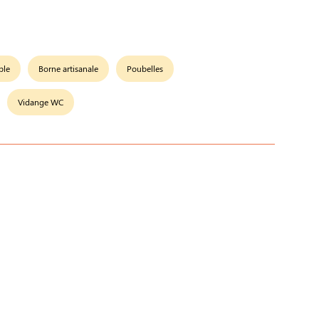
ble
Borne artisanale
Poubelles
Vidange WC