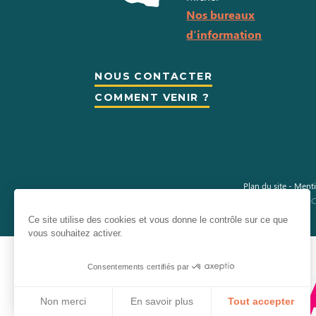
Nos bureaux
d'information
NOUS CONTACTER
COMMENT VENIR ?
Plan du site
-
Menti
Information sur les cookies
-
C
Ce site utilise des cookies et vous donne le contrôle sur ce que
vous souhaitez activer.
Consentements certifiés par
Non merci
En savoir plus
Tout accepter