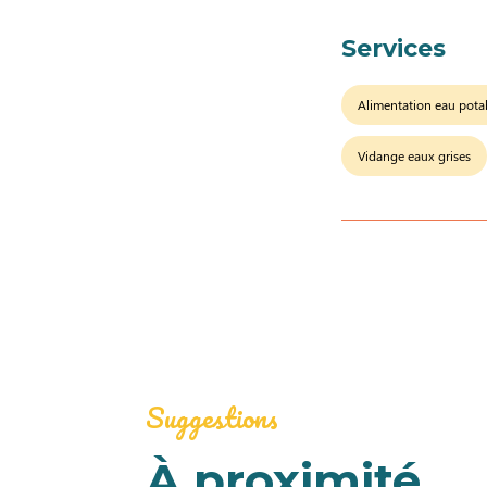
Services
Alimentation eau pota
Vidange eaux grises
Suggestions
À proximité