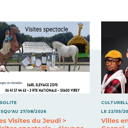
NSOLITE
CULTUREL
USQU'AU
27/08/2026
LE
22/05/2
es Visites du Jeudi >
Villes e