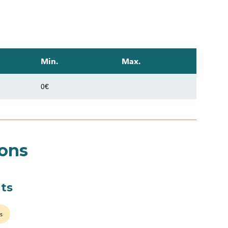
Min.
Max.
0€
ions
ts
s