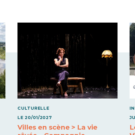
CULTURELLE
I
LE
20/01/2027
J
Villes en scène > La vie
L