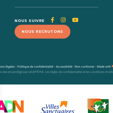
Suivez-
Suivez-
Suivez-
NOUS SUIVRE
nous
nous
nous
NOUS RECRUTONS
sur
sur
sur
Facebook
Instagram
Youtube
ons légales
-
Politique de confidentialité
-
Accessibilité : Non conforme
-
Made with
e site est protégé par reCAPTCHA. Les
règles de confidentialité
et les
conditions d'util