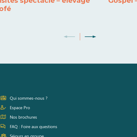
isites spectacle – élevage
Gospel 
ofé
Qui sommes-nous ?
Espace Pro
Nos brochures
FAQ : Foire aux questions
Séjours en groupe