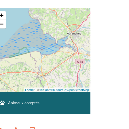
+
−
Leaflet
| ©
les contributeurs d'OpenStreetMap
Animaux acceptés