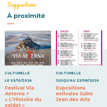
Vidange des eaux usées
Emplacement camping car
Suggestions
Branchements d'eau
À proximité
CULTURELLE
CULTURELLE
LE
03/10/2026
JUSQU'AU
23/08/2026
Festival Via
Expositions
Aeterna >
estivales Saint
« L’Histoire du
Jean des Arts
soldat »