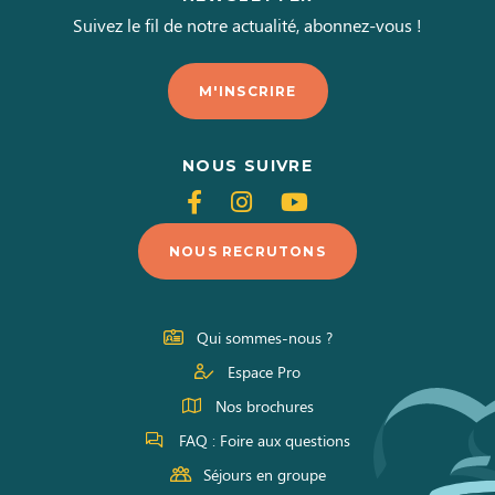
Suivez le fil de notre actualité, abonnez-vous !
M'INSCRIRE
NOUS SUIVRE
Suivez-
Suivez-
Suivez-
nous
nous
nous
NOUS RECRUTONS
sur
sur
sur
Facebook
Instagram
Youtube
Qui sommes-nous ?
Espace Pro
Nos brochures
FAQ : Foire aux questions
Séjours en groupe