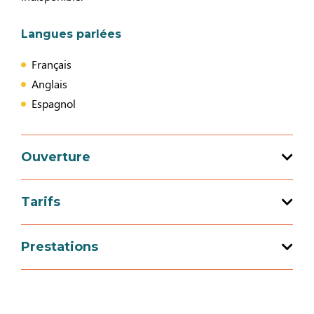
Langues parlées
Français
Anglais
Espagnol
Ouverture
Tarifs
Ouverture du 01 janvier 2026 au 31
décembre 2026
Tarif
Prestations
Gratuité
Équipements
0€