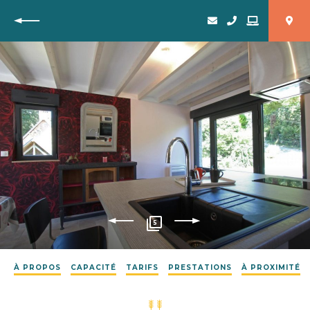
Retour
5
À PROPOS
CAPACITÉ
TARIFS
PRESTATIONS
À PROXIMITÉ