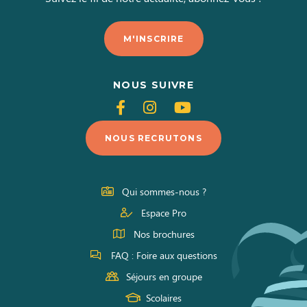
M'INSCRIRE
NOUS SUIVRE
Suivez-
Suivez-
Suivez-
nous
nous
nous
NOUS RECRUTONS
sur
sur
sur
Facebook
Instagram
Youtube
Qui sommes-nous ?
Espace Pro
Nos brochures
FAQ : Foire aux questions
Séjours en groupe
Scolaires