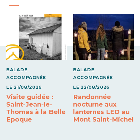
10h00 à
17h45
Mardi
10h00 à
17h45
Mercredi
10h00 à
17h45
BALADE
BALADE
Jeudi
ACCOMPAGNÉE
ACCOMPAGNÉE
LE
21/08/2026
LE
22/08/2026
10h00 à
17h45
Visite guidée :
Randonnée
Vendredi
Saint-Jean-le-
nocturne aux
Thomas à la Belle
lanternes LED au
10h00 à
Epoque
Mont Saint-Michel
17h45
Samedi