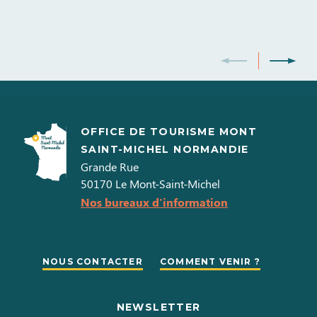
10h00 à
17h45
Ouverture du 01 au 31 octobre 2026
Jours
Horaires
Lundi
OFFICE DE TOURISME MONT
SAINT-MICHEL NORMANDIE
10h00 à
Grande Rue
17h45
50170
Le Mont-Saint-Michel
Mardi
Nos bureaux d'information
10h00 à
17h45
Mercredi
NOUS CONTACTER
COMMENT VENIR ?
10h00 à
17h45
Jeudi
NEWSLETTER