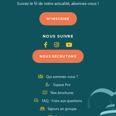
Suivez le fil de notre actualité, abonnez-vous !
10h00 à
17h45
Vendredi
M'INSCRIRE
10h00 à
17h45
NOUS SUIVRE
Samedi
Suivez-
Suivez-
Suivez-
10h00 à
nous
nous
nous
17h45
NOUS RECRUTONS
sur
sur
sur
Facebook
Instagram
Youtube
Qui sommes-nous ?
Espace Pro
Nos brochures
FAQ : Foire aux questions
Séjours en groupe